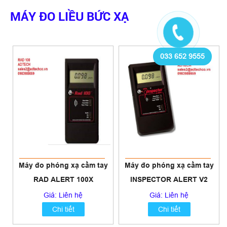
MÁY ĐO LIỀU BỨC XẠ
033 652 9555
Máy đo phóng xạ cầm tay
Máy đo phóng xạ cầm tay
RAD ALERT 100X
INSPECTOR ALERT V2
(MEDCOM, INC)
(MEDCOM, INC)
Giá: Liên hệ
Giá: Liên hệ
Chi tiết
Chi tiết