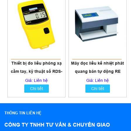
Thiết bị đo liều phóng xạ
Máy đọc liều kế nhiệt phát
cầm tay, kỹ thuật số RDS-
quang bán tự động RE
30
2000S
Giá: Liên hệ
Giá: Liên hệ
Chi tiết
Chi tiết
THÔNG TIN LIÊN HỆ
CÔNG TY TNHH TƯ VẤN & CHUYỂN GIAO