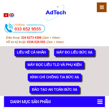
Điện thoại:
024 6273 4389
(Zalo + Viber)
Hỗ trợ kỹ thuật:
0336.529.555
(Zalo + Viber)
LIỀU KẾ CÁ NHÂN
MÁY ĐO LIỀU BỨC XẠ
MÁY ĐỌC LIỀU TLD VÀ PHỤ KIỆN
KÍNH CHÌ CHỐNG TIA BỨC XẠ
ĐÀO TẠO AN TOÀN BỨC XẠ
DANH MỤC SẢN PHẨM