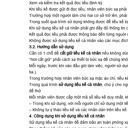
Xem và kiểm tra kết quả đọc liều định kỳ
Khi liều kế được gửi đi đọc liều, nhân viên bức xạ phải
Trường hợp một người làm cho hai cơ sở trở lên, phải 
Trong suốt quá trình sử dụng không được để liều kế bị
Khi sử dụng liều kế cá nhân phải ghi đầy đủ thông tin
Kết quả đọc liều phải được thông báo đến từng nguời
Không được sử dụng liều kế cá nhân vào các mục đích 
3.2. Hướng dẫn sử dụng
Cần có 1 chỗ để
cất giữ liều kế cá nhân
nếu không dùng
“Nơi cất giữ” phải cách xa thiết bị bức xạ để chúng khô
Mỗi ngày, trước khi vào đầu giờ làm việc, người sử dụn
tia.).
Trong trường hợp nhân viên bức xạ mặc áo chì, liều k
Trong quá trình
sử dụng liều kế cá nhân
, chú ý cho n
để thử
Mỗi nhân viên được cấp một mã số liều kế duy nhất, k
– Trong khi sử dụng, với mỗi người chỉ sử dụng một liề
– Không tự ý tháo liều kế và các nhãn dán trên liều kế.
4. Công dụng khi sử dụng liều kế cá nhân
Sử dụng liều kế cá nhân để đảm bảo an toàn phóng xạ