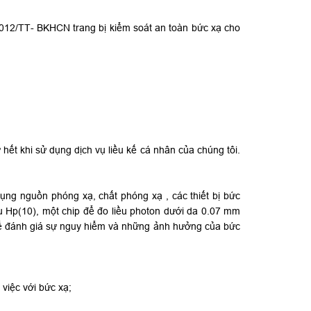
2012/TT- BKHCN trang bị kiểm soát an toàn bức xạ cho
ết khi sử dụng dịch vụ liều kế cá nhân của chúng tôi.
dụng nguồn phóng xạ, chất phóng xạ , các thiết bị bức
u Hp(10), một chip để đo liều photon dưới da 0.07 mm
g để đánh giá sự nguy hiểm và những ảnh hưởng của bức
 việc với bức xạ;