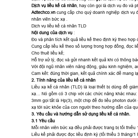
Dịch vụ liều kế cá nhân
, hay còn gọi là dịch vụ đo và p
Adtechco.vn
cung cấp cho quý doanh nghiệp dịch vụ đo
nhân viên bức xạ .
Dịch vụ
liều kế cá nhân TLD
Nội dung của dịch vụ
:
Đo và phân tích kết quả liều kế theo định kỳ theo hợp 
Cung cấp liều kế theo số lượng trong hợp đồng, đọc li
Cho thuê liều kế;
Hỗ trợ xử lý, đọc và gửi nhanh kết quả khi có thông bá
Với đội ngũ nhân viên năng động, giàu kinh nghiệm, a
Cam kết: đúng thời gian, kết quả chính xác để mang lạ
2. Tính năng của liều kế cá nhân
Liều xạ kế cá nhân (TLD) là loại thiết bị dùng để gi
xạ… Nó gồm có 3 chip với các chức năng khác nhau: M
3mm gọi tắt là Hp(3), một chip để đo liều photon dướ
xạ tới sức khỏe của con người theo hướng dẫn của quố
3. Yêu cầu và hướng dẫn sử dụng liều kế cá nhân.
3.1 Yêu cầu
Mỗi nhân viên bức xạ đều phải được trang bị tối thiểu 1
Liều kế phải được đọc liều định kỳ (tối thiểu 3 tháng/1 