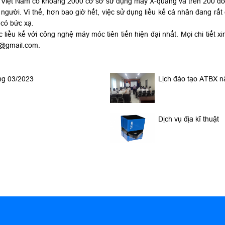
 Việt Nam có khoảng 2000 cơ sở sử dụng máy X-quang và trên 200 đơn
người. Vì thế, hơn bao giờ hết, việc sử dụng liều kế cá nhân đang rất 
 có bức xạ.
 liều kế với công nghệ máy móc tiên tiến hiện đại nhất. Mọi chi tiết xi
vn@gmail.com.
áng 03/2023
Lịch đào tạo ATBX 
Dịch vụ địa kĩ thuật