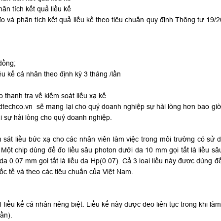
hân tích kết quả liều kế
 và phân tích kết quả liều kế theo tiêu chuẩn quy định Thông tư 19/
đồng;
ều kế cá nhân theo định kỳ 3 tháng /lần
o thanh tra về kiểm soát liều xạ kế
dtechco.vn sẽ mang lại cho quý doanh nghiệp sự hài lòng hơn bao giờ h
i sự hài lòng cho quý doanh nghiệp.
ám sát liều bức xạ cho các nhân viên làm việc trong môi trường có sử 
ột chip dùng để đo liều sâu photon dưới da 10 mm gọi tắt là liều sâ
i da 0.07 mm gọi tắt là liều da Hp(0.07). Cả 3 loại liều này được dùn
c tế và theo các tiêu chuẩn của Việt Nam.
 liều kế cá nhân riêng biệt. Liều kế này được đeo liên tục trong khi làm
lần).