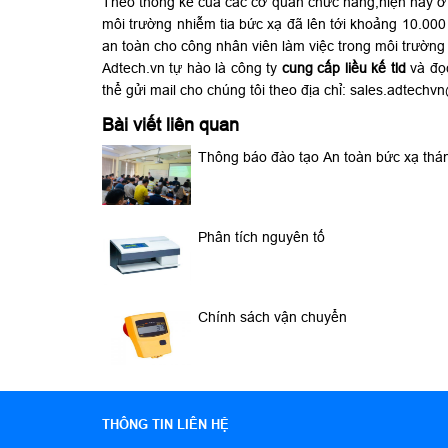
Theo thống kê của các cơ quan chức năng,hiện nay ở
môi trường nhiễm tia bức xạ đã lên tới khoảng 10.000 
an toàn cho công nhân viên làm việc trong môi trường
Adtech.vn tự hào là công ty
cung cấp liều kế tld
và đọc
thể gửi mail cho chúng tôi theo địa chỉ: sales.adtech
Bài viết liên quan
Thông báo đào tạo An toàn bức xạ th
Phân tích nguyên tố
Chính sách vận chuyển
THÔNG TIN LIÊN HỆ