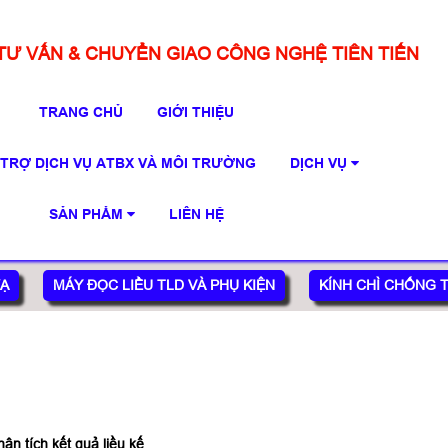
TƯ VẤN & CHUYỂN GIAO CÔNG NGHỆ TIÊN TIẾN
TRANG CHỦ
GIỚI THIỆU
 TRỢ DỊCH VỤ ATBX VÀ MÔI TRƯỜNG
DỊCH VỤ
SẢN PHẨM
LIÊN HỆ
XẠ
MÁY ĐỌC LIỀU TLD VÀ PHỤ KIỆN
KÍNH CHÌ CHỐNG T
hân tích kết quả liều kế