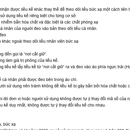
 nhận được liều kế khác thay thế để theo dõi liều bức xạ một cách liên t
sử dụng liều kế riêng biệt cho từng cơ sở.
 nhiễm bẩn hóa chất và đặc biệt là các chất phóng xạ
 cá nhân của người đeo vào bản theo dõi liều cá nhân.
 đeo
khác ngoài theo dõi liều nhân viên bức xạ
 đến gọi là “nơi cất giữ”.
ng làm giá trị phông của liều kế.
g liều kế lấy liều kế từ “nơi cất giữ” ra và đeo vào áo phía ngực trái
ế cá nhân phải được đeo bên trong áo chì.
gười sử dụng nên tránh không để liều kế bị gây bẩn bởi hóa chất hoặc 
hi đó đơn vị hoặc người sử dụng không được tự ý thay đổi mã số của 
u kế duy nhất, không được tự ý thay đổi liều kế cho nhau.
, bức xạ