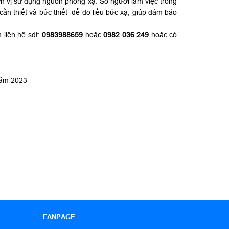
 vị sử dụng nguồn phóng xạ. Số người làm việc trong
cần thiết và bức thiết để đo liều bức xạ, giúp đảm bảo
n liên hệ sdt:
0983988659
hoặc
0982 036 249
hoặc có
năm 2023
FANPAGE